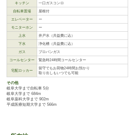
キッチン
一口ガスコンロ
自転車置場
屋根付
エレベーター
ー
モニターホン
ー
上水
井戸水（共益費に込）
下水
浄化槽（共益費に込）
ガス
プロパンガス
コールセンター
緊急時24時間コールセンター
留守でもお荷物24時間お預かり
宅配ロッカー
取り出しもいつでも可能
その他
岐阜大学まで自転車 5分
岐阜大学まで 684m
岐阜薬科大学まで 902m
平成医療短期大学まで 566m