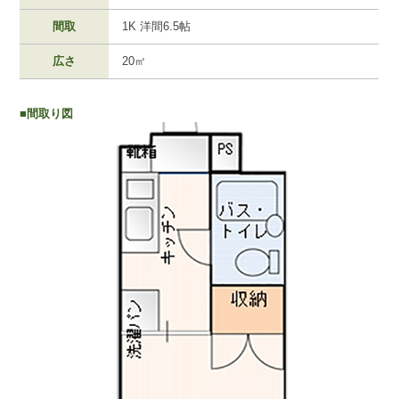
間取
1K 洋間6.5帖
広さ
20㎡
■間取り図