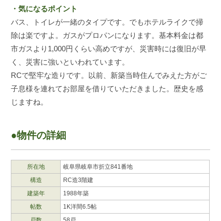
・気になるポイント
バス、トイレが一緒のタイプです。でもホテルライクで掃
除は楽ですよ。ガスがプロパンになります。基本料金は都
市ガスより1,000円くらい高めですが、災害時には復旧が早
く、災害に強いといわれています。
RCで堅牢な造りです。以前、新築当時住んでみえた方がご
子息様を連れてお部屋を借りていただきました。歴史を感
じますね。
●物件の詳細
所在地
岐阜県岐阜市折立841番地
構造
RC造3階建
建築年
1988年築
帖数
1K洋間6.5帖
戸数
58戸