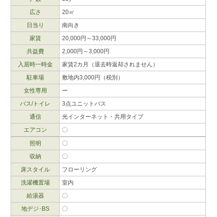
広さ
20㎡
日当り
南向き
家賃
20,000円～33,000円
共益費
2,000円～3,000円
入居時一時金
家賃2カ月（退去時返却されません）
駐車場
敷地内3,000円（税別）
女性専用
ー
バス/トイレ
3点ユニットバス
通信
光インターネット・
共用タイプ
エアコン
〇
照明
〇
収納
〇
床スタイル
フローリング
洗濯機置場
室内
給湯器
〇
地デジ･BS
〇